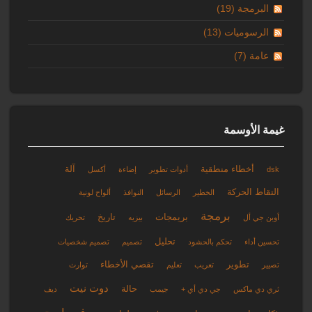
البرمجة (19)
الرسوميات (13)
عامة (7)
غيمة الأوسمة
أخطاء منطقية
آلة
dsk
أدوات تطوير
إضاءة
أكسل
التقاط الحركة
الخطير
الرسائل
النوافذ
ألواح لونية
برمجة
بريمجات
تاريخ
أوبن جي أل
بيزيه
تحريك
تحليل
تحسين أداء
تحكم بالحشود
تصميم
تصميم شخصيات
تطوير
تقصي الأخطاء
تصيير
تعريب
تعليم
توارث
دوت نيت
حالة
ثري دي ماكس
جي دي أي +
جيمب
ديف