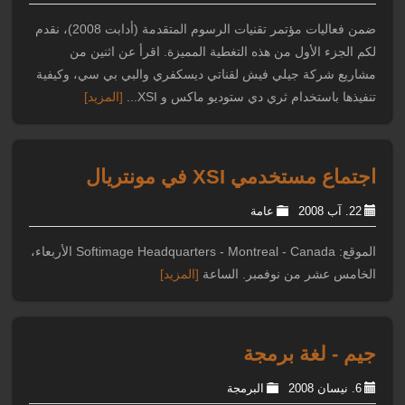
ضمن فعاليات مؤتمر تقنيات الرسوم المتقدمة (أدابت 2008)، نقدم
لكم الجزء الأول من هذه التغطية المميزة. اقرأ عن اثنين من
مشاريع شركة جيلي فيش لقناتي ديسكفري والبي بي سي، وكيفية
تنفيذها باستخدام ثري دي ستوديو ماكس و XSI...
[المزيد]
اجتماع مستخدمي XSI في مونتريال
22. آب 2008
عامة
الموقع: Softimage Headquarters - Montreal - Canada الأربعاء،
الخامس عشر من نوفمبر. الساعة
[المزيد]
جيم - لغة برمجة
6. نيسان 2008
البرمجة