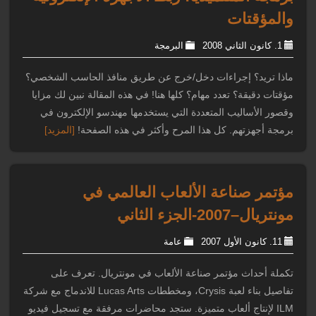
والمؤقتات
1. كانون الثاني 2008
البرمجة
ماذا تريد؟ إجراءات دخل/خرج عن طريق منافذ الحاسب الشخصي؟
مؤقتات دقيقة؟ تعدد مهام؟ كلها هنا! في هذه المقالة نبين لك مزايا
وقصور الأساليب المتعددة التي يستخدمها مهندسو الإلكترون في
برمجة أجهزتهم. كل هذا المرح وأكثر في هذه الصفحة!
[المزيد]
مؤتمر صناعة الألعاب العالمي في
مونتريال–2007-الجزء الثاني
11. كانون الأول 2007
عامة
تكملة أحداث مؤتمر صناعة الألعاب في مونتريال. تعرف على
تفاصيل بناء لعبة Crysis، ومخططات Lucas Arts للاندماج مع شركة
ILM لإنتاج ألعاب متميزة. ستجد محاضرات مرفقة مع تسجيل فيديو