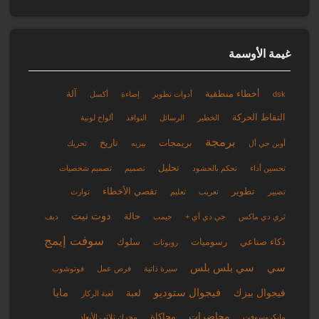
غيمة الأوسمة
أخطاء منطقية
آلة
dsk
أدوات تطوير
إضاءة
أكسل
التقاط الحركة
الخطير
الرسائل
النوافذ
ألواح لونية
برمجة
بريمجات
تاريخ
أوبن جي أل
بيزيه
تحريك
تحليل
تحسين أداء
تحكم بالحشود
تصميم
تصميم شخصيات
تطوير
تقصي الأخطاء
تصيير
تعريب
تعليم
توارث
دوت نيت
حالة
ثري دي ماكس
جي دي أي +
جيمب
ديف
سوفت إيمج
ذكاء صناعي
رسوميات
سلوك
روبوتات
سي
سي بلس بلس
سيرة ذاتية
فرص عمل
فوتوشوب
فيجوال ستوديو
مايا
فيجوال بيزك
لعبة
لعبة الركاز
محاضرات
محاكاة
مايكروسوفت
محرك ثلاثي الأبعاد