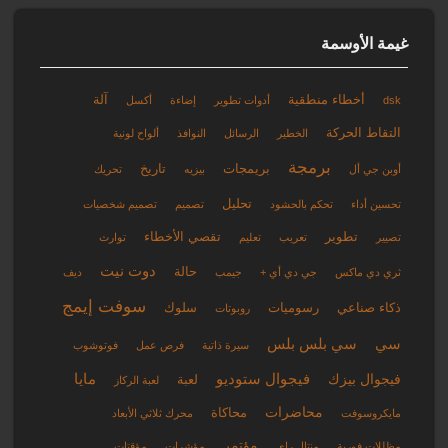
غيمة الأوسمة
أخطاء منطقية
آلة
dsk
أدوات تطوير
إضاءة
أكسل
التقاط الحركة
الخطير
الرسائل
النوافذ
ألواح لونية
برمجة
بريمجات
تاريخ
أوبن جي أل
بيزيه
تحريك
تحليل
تحسين أداء
تحكم بالحشود
تصميم
تصميم شخصيات
تطوير
تقصي الأخطاء
تصيير
تعريب
تعليم
توارث
دوت نيت
حالة
ثري دي ماكس
جي دي أي +
جيمب
ديف
سوفت إيمج
ذكاء صناعي
رسوميات
سلوك
روبوتات
سي
سي بلس بلس
سيرة ذاتية
فرص عمل
فوتوشوب
فيجوال ستوديو
مايا
فيجوال بيزك
لعبة
لعبة الركاز
محاضرات
محاكاة
مايكروسوفت
محرك ثلاثي الأبعاد
مؤتمر
مظللات فورية
منتال راي
مؤشرات
مؤقتات