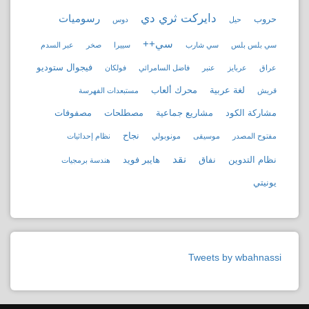
دايركت ثري دي
رسوميات
حروب
حيل
دوس
سي++
سي بلس بلس
سي شارب
سييرا
صخر
عبر السدم
فيجوال ستوديو
عراق
عربايز
عنبر
فاضل السامرائي
فولكان
لغة عربية
محرك ألعاب
قريش
مستبعدات الفهرسة
مشاركة الكود
مشاريع جماعية
مصطلحات
مصفوفات
نجاح
مفتوح المصدر
موسيقى
مونوبولي
نظام إحداثيات
نقد
نظام التدوين
نفاق
هايبر فويد
هندسة برمجيات
يونيتي
Tweets by wbahnassi