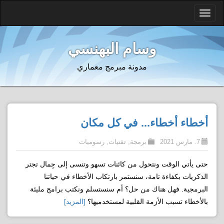
Toggle
navigation
وسام البهنسي
مدونة مبرمج معماري
أخطاء أخطاء... في كل مكان
7. مارس 2021
برمجة
,
تقنيات
,
رسوميات
حتى يأتي الوقت ونتحول من كائنات تسهو وتنسى إلى جِمال تجتر
الذكريات بكفاءة تامة، سنستمر بارتكاب الأخطاء في حياتنا
البرمجية. فهل هناك من حل؟ أم سنستسلم ونكتب برامج مليئة
بالأخطاء تسبب الأزمة القلبية لمستخدميها؟
[المزيد]