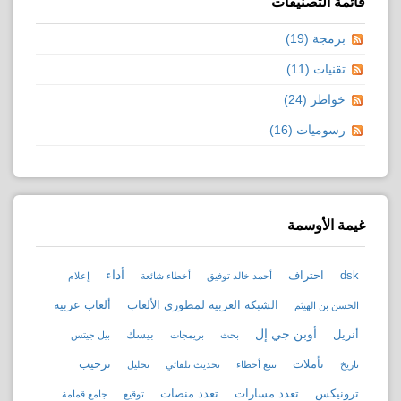
قائمة التصنيفات
برمجة (19)
تقنيات (11)
خواطر (24)
رسوميات (16)
غيمة الأوسمة
أداء
dsk
احتراف
أحمد خالد توفيق
أخطاء شائعة
إعلام
الشبكة العربية لمطوري الألعاب
ألعاب عربية
الحسن بن الهيثم
أوبن جي إل
أنريل
بيسك
بحث
بريمجات
بيل جيتس
تأملات
ترحيب
تاريخ
تتبع أخطاء
تحديث تلقائي
تحليل
ترونيكس
تعدد مسارات
تعدد منصات
توقيع
جامع قمامة