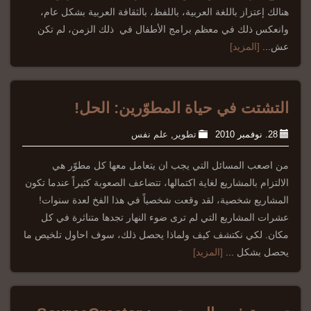
هنالك إعتزاز باللغة العربية، باللفظ، بالثقافة العربية بشكل عام،
وانعكس ذلك في معظم برامج الأطفال في ذلك الزمن، لم تكن
عش...
[المزيد]
التشتت في حياة المطوّرين: الحل!
28. نوفمبر 2010
تطوير
,
علم نفس
من اصعب المسائل التي يجب ان يتعامل معها كل مطوّر هي
الالتزام بالمشاريع لغاية اكتمالها، تتضاعف الصعوبة كثيراً عندما تكون
المشاريع شخصية، لقد وقعت شخصياً في هذا الفخ لعدة سنوات!
عشرات المشاريع التي لم ترى ضوء النهار تجدها متناثرة في كل
مكان. لكي نكتشف كيف ولماذا يحصل ذلك، سوف احاول تلخيص ما
يحصل بشكل ...
[المزيد]