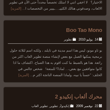
الاختيار؟ لا اخفي انني لا امتلك تخصصاً محدداً حتى الآن في تطوير
الالعاب، وصدقوني هنالك الكثييـ....ـييير من التخصصات ا...
[المزيد]
Boo Tao Mono
14. يوليو 2010
تطوير
بو تاو مونو، ليس هذا اسم مدينة في تايلند ، ولكنه اسم لثلاثة حلول
برمجية يمكنها العمل مع بعض لإنشاء منصة تطوير العاب اكثر من
رائعة. هذا هو بالضبط ما كنت اقوم به هذا الصباح، اكتشاف ما اذا
كانوا متوافقين مع بعض،... لماذا؟ للمتعة! شخص جالس في
الخلف: "حسناً يا نبيه، ولماذا المنصة الناتجة اكثر م...
[المزيد]
محرك ألعاب إنكيدو 2
22. نوفمبر 2009
إنكيدو2
,
تطوير
,
تطوير العاب