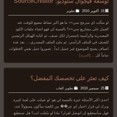
توسعة فيجوال ستوديو: SourceCreator
15. أكتوبر 2010
تطوير
لو سألت اي مبرمج سي++ ما هو اكبر نشاط مضيع للوقت عند
العمل على مشاريع سي++؟ بالنسبة لي فهو انشاء ملفات الكود
المصدرية والرأسية باستمرار لكل صنف، ثم كتابة الهيكل الرئيسي
للصنف في الملف الرأسي، ثم ملئ الملف المصدري،… بعد عدة
اصناف يصبح الموضوع غير جميل ابداً.. تصوروا عمل نفس الخطوات
تماماً كل ...
[المزيد]
كيف تعثر على تخصصك المفضل؟
25. سبتمبر 2010
تطوير العاب
احدى اكثر الأسئلة حيرة بالنسبة لي هو: لو عملت على لعبة كبيرة
وترك لي قرار اختيار اي جز�� من اللعبة سأكون مسؤولاً عنه،
فهل سأستطيع ان اتوصل لقرار؟ ماذا لو سُئلت انت؟ هل تستطيع