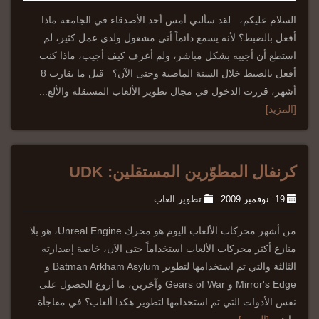
السلام عليكم، لقد سألني أمس أحد الأصدقاء في الجامعة ماذا
أفعل بالضبط؟ لأنه يسمع دائماً أني مشغول ولدي عمل كثير، لم
استطع أن أجيبه بشكل مباشر، ولم أعرف كيف أجيب، ماذا كنت
أفعل بالضبط خلال السنة الماضية وحتى الآن؟ قبل ما يقارب 8
أشهر، قررت الدخول في مجال تطوير الألعاب المستقلة والألع...
[المزيد]
كرنفال المطوّرين المستقلين: UDK
19. نوفمبر 2009
تطوير العاب
من أشهر محركات الألعاب اليوم هو محرك Unreal Engine، هو بلا
منازع أكثر محركات الألعاب استخداماً حتى الآن، خاصة إصدارته
الثالثة والتي تم استخدامها لتطوير Batman Arkham Asylum و
Mirror's Edge و Gears of War وآخرين، ما أروع الحصول على
نفس الأدوات التي تم استخدامها لتطوير هكذا ألعاب؟ في مفاجأة