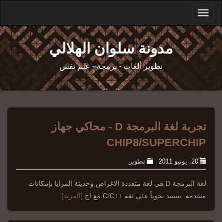
Toggle
navigation
مدونة سلوان الهلالي
تطوير ألعاب - برمجة - علم نفس
تجربة لغة البرمجة D - محاكي جهاز
CHIP8/SUPERCHIP
20. يونيو 2011
تطوير
لغة البرمجة D هي لغة متعددة الاغراض وحديثة المزايا بإمكانات
متقدمة. تستند نحوياً على لغة ++C/C مع اخ
[المزيد]