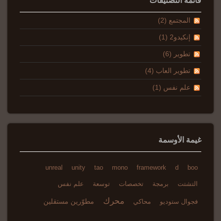
قائمة التصنيفات
المجتمع (2)
إنكيدو2 (1)
تطوير (6)
تطوير العاب (4)
علم نفس (1)
غيمة الأوسمة
unreal
unity
tao
mono
framework
d
boo
التشتت
برمجة
تخصصات
توسعة
علم نفس
محرك
مطوّرين مستقلين
فجوال ستوديو
محاكي