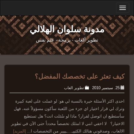
Toggle
navigation
مدونة سلوان الهلالي
تطوير ألعاب - برمجة - علم نفس
كيف تعثر على تخصصك المفضل؟
25. سبتمبر 2010
تطوير العاب
احدى اكثر الأسئلة حيرة بالنسبة لي هو: لو عملت على لعبة كبيرة
وترك لي قرار اختيار اي جزء من اللعبة سأكون مسؤولاً عنه، فهل
سأستطيع ان اتوصل لقرار؟ ماذا لو سُئلت انت؟ هل تستطيع
الاختيار؟ لا اخفي انني لا امتلك تخصصاً محدداً حتى الآن في تطوير
الالعاب، وصدقوني هنالك الكثييـ....ـييير من التخصصات ا...
[المزيد]