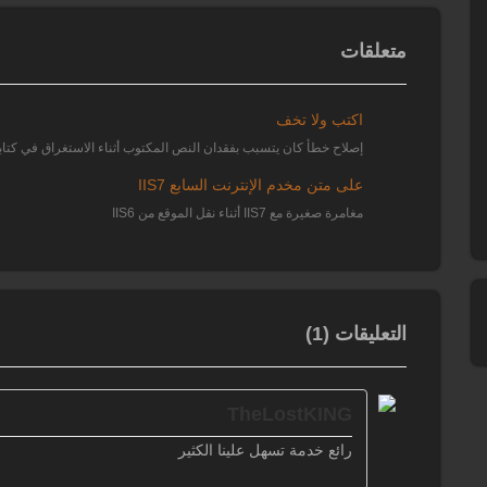
متعلقات
اكتب ولا تخف
إصلاح خطأ كان يتسبب بفقدان النص المكتوب أثناء الاستغراق في كتا
على متن مخدم الإنترنت السابع IIS7
مغامرة صغيرة مع IIS7 أثناء نقل الموقع من IIS6
التعليقات (1)
TheLostKING
رائع خدمة تسهل علينا الكثير