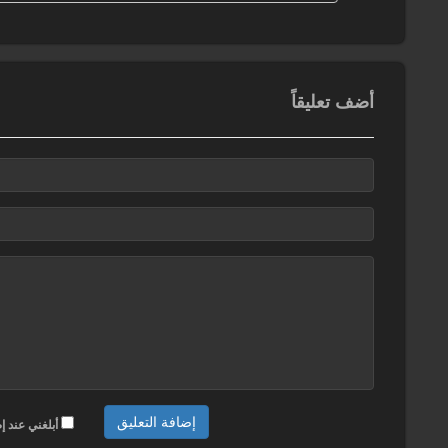
أضف تعليقاً
أبلغني عند إ