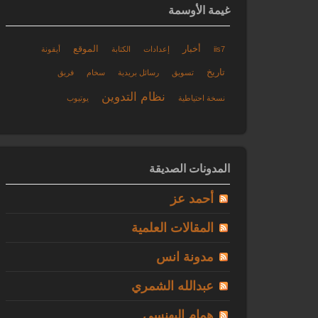
غيمة الأوسمة
أخبار
الموقع
iis7
إعدادات
الكتابة
أيقونة
تاريخ
تسويق
رسائل بريدية
سخام
فريق
نظام التدوين
نسخة احتياطية
يوتيوب
المدونات الصديقة
أحمد عز
المقالات العلمية
مدونة انس
عبدالله الشمري
همام البهنسي