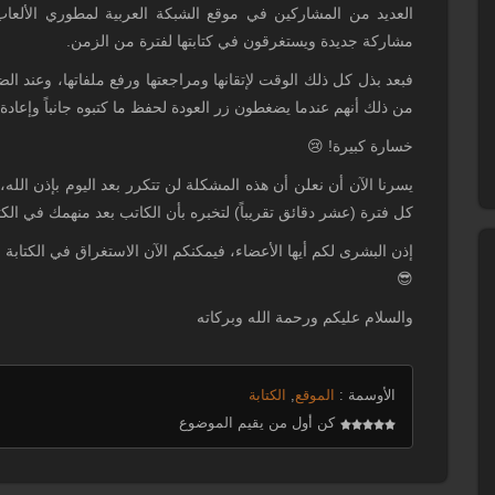
العديد من المشاركين في موقع الشبكة العربية لمطوري الألعا
مشاركة جديدة ويستغرقون في كتابتها لفترة من الزمن.
فبعد بذل كل ذلك الوقت لإتقانها ومراجعتها ورفع ملفاتها، وعند ا
من ذلك أنهم عندما يضغطون زر العودة لحفظ ما كتبوه جانباً وإعادة ا
خسارة كبيرة! 😢
يسرنا الآن أن نعلن أن هذه المشكلة لن تتكرر بعد اليوم بإذن الل
كل فترة (عشر دقائق تقريباً) لتخبره بأن الكاتب بعد منهمك في الك
إذن البشرى لكم أيها الأعضاء، فيمكنكم الآن الاستغراق في الكتابة
😎
والسلام عليكم ورحمة الله وبركاته
الأوسمة :
الموقع
,
الكتابة
كن أول من يقيم الموضوع