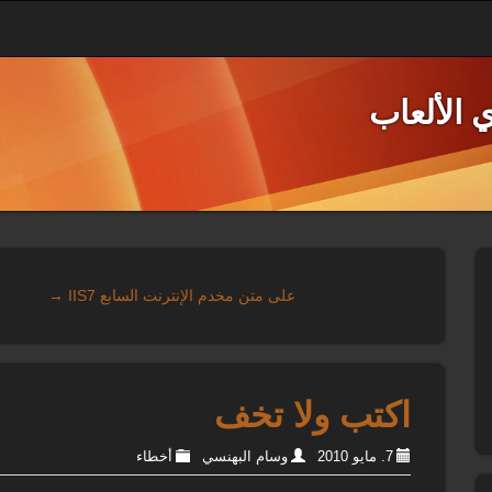
 الألعاب
على متن مخدم الإنترنت السابع IIS7 →
اكتب ولا تخف
7. مايو 2010
وسام البهنسي
أخطاء