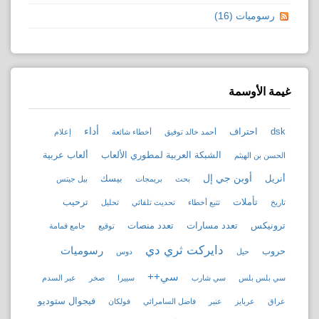
رسوميات (16)
غيمة الأوسمة
أداء
dsk
احتراف
أحمد خالد توفيق
أخطاء شائعة
إعلام
الشبكة العربية لمطوري الألعاب
ألعاب عربية
الحسن بن الهيثم
أوبن جي إل
أنريل
بيسك
بحث
بريمجات
بيل جيتس
تأملات
ترحيب
تاريخ
تتبع أخطاء
تحديث تلقائي
تحليل
ترونيكس
تعدد مسارات
تعدد منصات
توقيع
جامع قمامة
دايركت ثري دي
رسوميات
حروب
حيل
دوس
سي++
سي بلس بلس
سي شارب
سييرا
صخر
عبر السدم
فيجوال ستوديو
عراق
عربايز
عنبر
فاضل السامرائي
فولكان