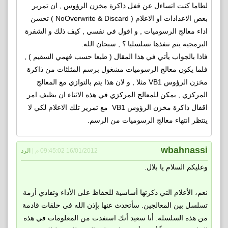
لطاما كنت اتساءل عن قفل ذاكرة مخزن الرؤوس , ان تمرير
بعض الاعدادات او الاعلام ( NoOverwrite & Discard ) تحسن
اداء معالج الرسوميات , و اقول في نفسي , كيف ذلك و الشفرة
البرمجية يتم تنفذها تسلسليا ؟ , سبحان الله.
فاذا بالجواب يأتي في هذا المقال ( طبعا حسب فهمي السقيم ) ,
فلما يكون معالج الرسوميات مشغول برسم المثلثات من ذاكرة
مخزن الرؤوس VB1 مثلا , و لان هذا يتم بالتوازي مع المعالج
المركزي , يمكن للمعالج المركزي في هذه الاثناء ان يظيف امر
اقفال ذاكرة مخزن الرؤوس VB1 مع تمرير تلك الاعلام لكي لا
ينتظر انتهاء معالج الرسوميات من الرسم.
wbahnassi
16/01/2012 09:45:02 م |
الرد
وعليكم السلام يا بلال.
نعم، الأعلام التي ذكرتها أساسية للحفاظ على الأداء وتفادي أزمة
تسلسل بين المعالجين. سأتحدث عنها بإذن الله في حلقات قادمة
من هذه السلسلة. أنا سعيد أنك استفدت من المعلومات في هذه