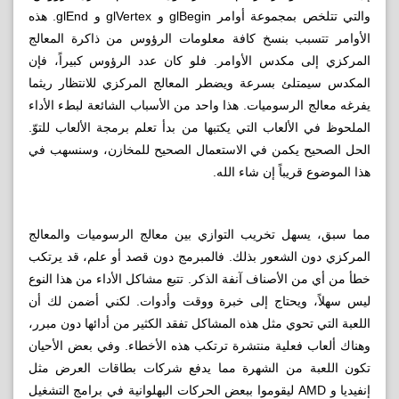
والتي تتلخص بمجموعة أوامر glBegin و glVertex و glEnd. هذه
الأوامر تتسبب بنسخ كافة معلومات الرؤوس من ذاكرة المعالج
المركزي إلى مكدس الأوامر. فلو كان عدد الرؤوس كبيراً، فإن
المكدس سيمتلئ بسرعة ويضطر المعالج المركزي للانتظار ريثما
يفرغه معالج الرسوميات. هذا واحد من الأسباب الشائعة لبطء الأداء
الملحوظ في الألعاب التي يكتبها من بدأ تعلم برمجة الألعاب للتوّ.
الحل الصحيح يكمن في الاستعمال الصحيح للمخازن، وسنسهب في
هذا الموضوع قريباً إن شاء الله.
مما سبق، يسهل تخريب التوازي بين معالج الرسوميات والمعالج
المركزي دون الشعور بذلك. فالمبرمج دون قصد أو علم، قد يرتكب
خطأ من أي من الأصناف آنفة الذكر. تتبع مشاكل الأداء من هذا النوع
ليس سهلاً، ويحتاج إلى خبرة ووقت وأدوات. لكني أضمن لك أن
اللعبة التي تحوي مثل هذه المشاكل تفقد الكثير من أدائها دون مبرر،
وهناك ألعاب فعلية منتشرة ترتكب هذه الأخطاء. وفي بعض الأحيان
تكون اللعبة من الشهرة مما يدفع شركات بطاقات العرض مثل
إنفيديا و AMD ليقوموا ببعض الحركات البهلوانية في برامج التشغيل