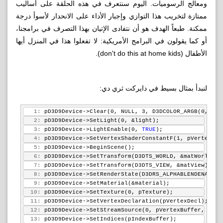
ومعالج الرسوميات. اليوم سنتعرف في هذه الحلقة على أساليب
ممتازة لتخريب هذا التوازي وإجبار الأداء على الانحدار لأسوأ درجة
ممكنة. طبعاً الهدف هو أن نتفادى الإتيان بهذا التصرف في برامجنا،
أو كما يقولون في البرامج الأمريكية: لا تفعلوا هذا في المنزل أيها
الأطفال (don't do this at home kids).
لنبدأ بمثال بسيط في دايركت ثري دي:
   1:
 pD3D9Device->Clear(0, NULL, 3, D3DCOLOR_ARGB(0,0x42
   2:
 pD3D9Device->SetLight(0, &light);
   3:
 pD3D9Device->LightEnable(0, 
TRUE
);
   4:
 pD3D9Device->SetVertexShaderConstantF(1, pVertexSha
   5:
 pD3D9Device->BeginScene();
   6:
 pD3D9Device->SetTransform(D3DTS_WORLD, &matWorld);
   7:
 pD3D9Device->SetTransform(D3DTS_VIEW, &matView);
   8:
 pD3D9Device->SetRenderState(D3DRS_ALPHABLENDENABLE,
   9:
 pD3D9Device->SetMaterial(&material);
  10:
 pD3D9Device->SetTexture(0, pTexture);
  11:
 pD3D9Device->SetVertexDeclaration(pVertexDecl);
  12:
 pD3D9Device->SetStreamSource(0, pVertexBuffer, 0, 4
  13:
 pD3D9Device->SetIndices(pIndexBuffer);