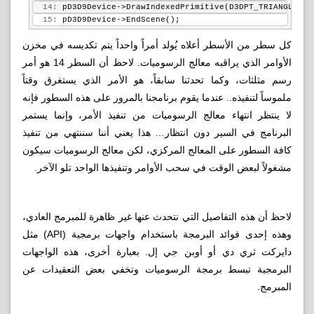
  14:
 pD3D9Device->DrawIndexedPrimitive(D3DPT_TRIANGLELIS
  15:
 pD3D9Device->EndScene();
كل سطر من الأسطر أعلاه يُولد أمراً واحداً يتم تكديسه في مخزن
الأوامر الذي يراقبه معالج الرسوميات. لاحظ أن السطر 14 هو أمر
رسم مثلثات، وكما تحدثنا سابقاً، هو الأمر الذي يستغرق وقتاً
ملموساً لتنفيذه.. عندما يقوم برنامجنا بالمرور على هذه السطور فإنه
لا ينتظر انتهاء معالج الرسوميات من تنفيذ الأمر، وإنما يستمر
البرنامج في السير دون انتظار… هذا يعني أننا سننتهي من تنفيذ
كافة السطور على المعالج المركزي، لكن معالج الرسوميات سيكون
مشغولاً لبعض الوقت في سحب الأوامر وتنفيذها الواحد تلو الآخر.
لاحظ أن هذه التفاصيل التي نتحدث عنها غير ظاهرة للمبرمج العادي،
وهذه إحدى فوائد البرمجة باستخدام واجهات برمجية (API) مثل
دايركت ثري دي أو أوبن جي إل. بعبارة أخرى، هذه الواجهات
البرمجية تبسط برمجة الرسوميات وتخفي بعض التعقيدات عن
المبرمج.