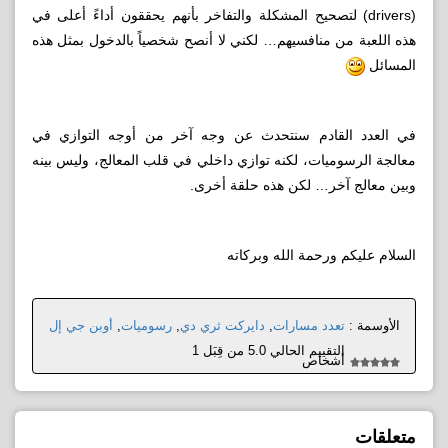
(drivers) لتصحيح المشكلة والتفاخر بأنهم يحققون أداءً أعلى في
هذه اللعبة من منافسيهم… لكني لا أنصح شخصياً بالدخول بمثل هذه
المسائل
في العدد القادم سنتحدث عن وجه آخر من أوجه التوازي في
معالجة الرسوميات، لكنه توازي داخلي في قلب المعالج، وليس بينه
وبين معالج آخر… لكن هذه حلقة أخرى.
السلام عليكم ورحمة الله وبركاته
الأوسمة :
تعدد مسارات
,
دايركت ثري دي
,
رسوميات
,
أوبن جي إل
التقييم الحالي 5.0 من قِبَل 1
أشخاص
متعلقات