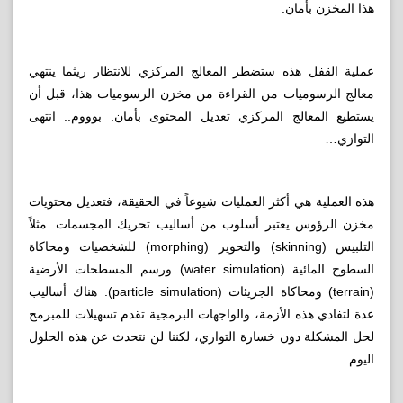
هذا المخزن بأمان.
عملية القفل هذه ستضطر المعالج المركزي للانتظار ريثما ينتهي
معالج الرسوميات من القراءة من مخزن الرسوميات هذا، قبل أن
يستطيع المعالج المركزي تعديل المحتوى بأمان. بوووم.. انتهى
التوازي…
هذه العملية هي أكثر العمليات شيوعاً في الحقيقة، فتعديل محتويات
مخزن الرؤوس يعتبر أسلوب من أساليب تحريك المجسمات. مثلاً
التلبيس (skinning) والتحوير (morphing) للشخصيات ومحاكاة
السطوح المائية (water simulation) ورسم المسطحات الأرضية
(terrain) ومحاكاة الجزيئات (particle simulation). هناك أساليب
عدة لتفادي هذه الأزمة، والواجهات البرمجية تقدم تسهيلات للمبرمج
لحل المشكلة دون خسارة التوازي، لكننا لن نتحدث عن هذه الحلول
اليوم.