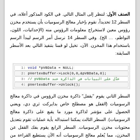
الصنف الأول
: لننظر إلى المثال التالي. في الكود المذكور أعلاه، في
السطر 12 تحديداً، نقوم بإخبار معالج الرسوميات بأن يستخدم مخزن
رؤوس معين لاستخراج معلومات الرؤوس منه (الإحداثيات، اللون،
النواظم، … الخ). وفي السطر 14 نرسل أمر الرسم ليبدأ الرسم
باستخدام هذا المخزن. الآن، تخيل لو قمنا بتنفيذ التالي بعد الأسطر
السابقة:
   1:
void
 *pVBData = NULL;
   2:
 pVertexBuffer->Lock(0,0,&pVBData,0);
// pVBData عدّل على البيانات في الذاكرة عند
   3:
   4:
 pVertexBuffer->Unlock();
السطر الثاني يقوم "بقفل" ذاكرة مخزن الرؤوس في ذاكرة معالج
الرسوميات (
القفل
هو مصطلح خاص بدايركت ثري دي، ويعني
الحصول على مؤشر لذاكرة مورد ما يقبع على ذاكرة معالج
الرسوميات). السطر الثالث يمكننا استبداله بأية عمليات تقوم بتعديل
محتويات مخزن الرسوميات. السطر الرابع يقوم بفك القفل عن
المخزن، مما يُعلم معالج الرسوميات أنه الآن يستطيع القراءة من