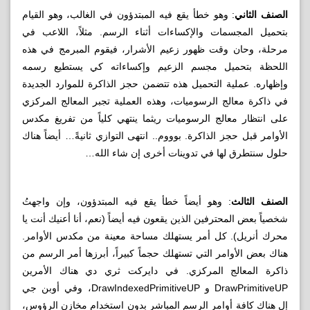
الصنف الثاني
: وهو خطأ يقع فيه المبتدؤون في الغالب، وهو القيام
بتحميل المجسمات والإكساءات أثناء الرسم. مثلاً، اللاعب في
مرحلة، وحان وقت ظهور زعيم الأشرار، فيقوم المبرمج في هذه
اللحظة بتحميل مجسم الزعيم وإكساءاته كي يستطيع رسمه
وإظهاره. عملية التحميل هذه تتضمن حجز الذاكرة للموارد الجديدة
في ذاكرة معالج الرسوميات، وهذه العملية تجبر المعالج المركزي
على انتظار معالج الرسوميات ريثما ينتهي كلياً من تفريغ مكدس
الأوامر قبل حجز الذاكرة. بوووم.. انتهى التوازي ثانيةً… أيضاً هناك
حلول سنتطرق لها في تدوينات أخرى إن شاء الله…
الصنف الثالث
: وهو أيضاً خطأ يقع فيه المبتدؤون، وإن واجهتُ
شخصياً بعض المحترفين الذين يقعون فيه أيضاً (نعم، أنا أعنيك أنت يا
محرك أنريل). كل أمر يستهلك مساحة معينة من مكدس الأوامر.
هناك بعض الأوامر التي تستهلك حجماً كبيراً، أبرزها أمر الرسم من
ذاكرة المعالج المركزي. في دايركت ثري دي هناك الأمرين
DrawPrimitiveUP و DrawIndexedPrimitiveUP، وفي أوبن جي
إل هناك كافة أوامر الرسم المباشر بدون استخدام مخازن الرؤوس،