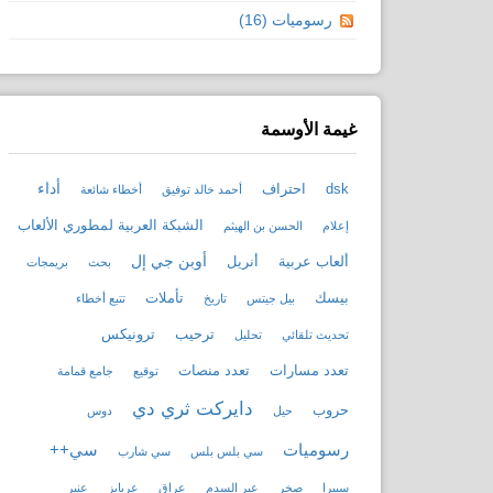
رسوميات (16)
غيمة الأوسمة
أداء
dsk
احتراف
أحمد خالد توفيق
أخطاء شائعة
الشبكة العربية لمطوري الألعاب
إعلام
الحسن بن الهيثم
أوبن جي إل
ألعاب عربية
أنريل
بحث
بريمجات
بيسك
تأملات
بيل جيتس
تاريخ
تتبع أخطاء
ترحيب
ترونيكس
تحديث تلقائي
تحليل
تعدد مسارات
تعدد منصات
توقيع
جامع قمامة
دايركت ثري دي
حروب
حيل
دوس
رسوميات
سي++
سي بلس بلس
سي شارب
سييرا
صخر
عبر السدم
عراق
عربايز
عنبر