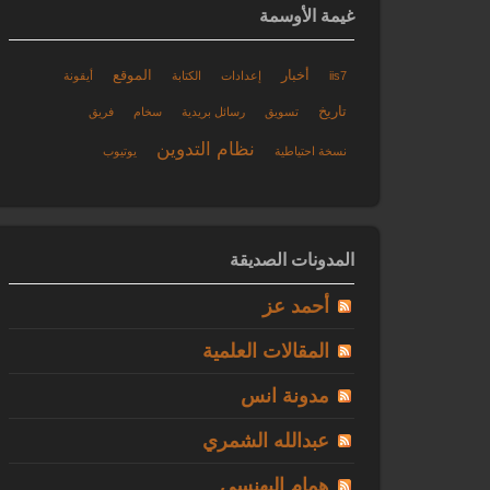
غيمة الأوسمة
أخبار
الموقع
iis7
إعدادات
الكتابة
أيقونة
تاريخ
تسويق
رسائل بريدية
سخام
فريق
نظام التدوين
نسخة احتياطية
يوتيوب
المدونات الصديقة
أحمد عز
المقالات العلمية
مدونة انس
عبدالله الشمري
همام البهنسي